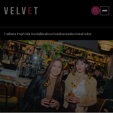
>
>
Cultura Pop
Vida Social
Realeza
Tendencias
Revista
Poder