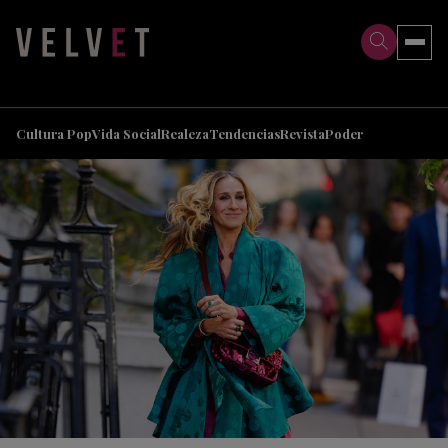
>
>
Cultura Pop
Vida Social
Realeza
Tendencias
Revista
Poder