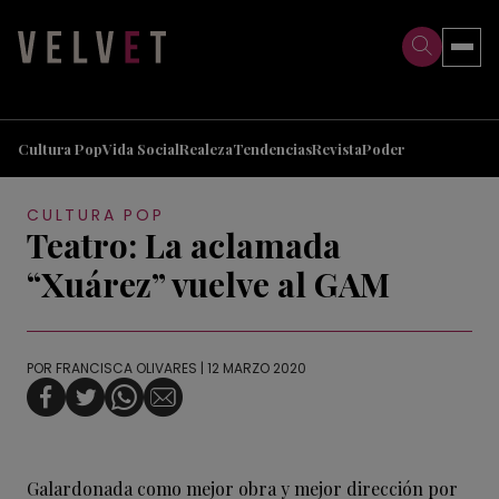
>
>
Cultura Pop
Vida Social
Realeza
Tendencias
Revista
Poder
CULTURA POP
Teatro: La aclamada
“Xuárez” vuelve al GAM
POR
FRANCISCA OLIVARES
| 12 MARZO 2020
Galardonada como mejor obra y mejor dirección por