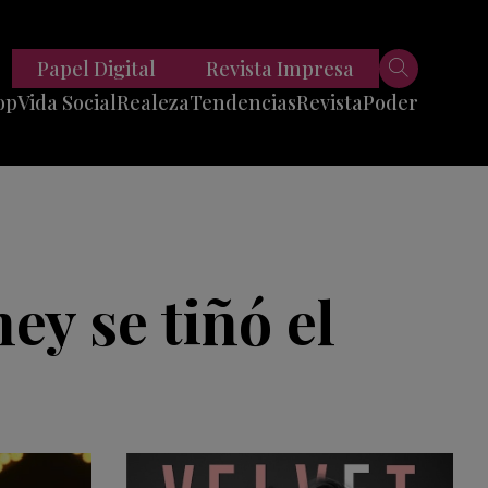
Papel Digital
Revista Impresa
op
Vida Social
Realeza
Tendencias
Revista
Poder
Belleza
Entrevistas
Moda
Mundo
Foodie
11 Preguntas
es
Fitness
Reportajes
ey se tiñó el
Viajes
Tech