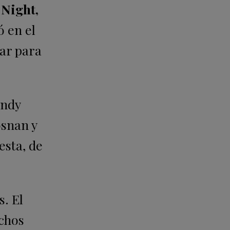
Night,
ó en el
gar para
indy
osnan y
esta, de
s. El
echos