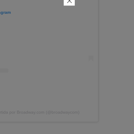
×
tagram
artida por Broadway.com (@broadwaycom)