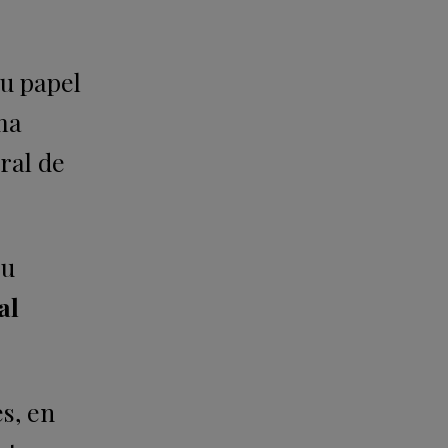
su papel
ama
ral de
su
al
s, en