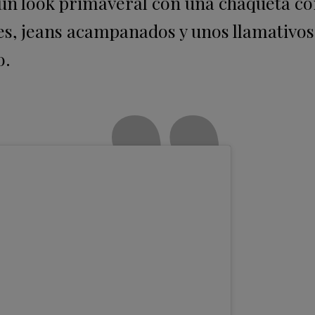
ó un look primaveral con una chaqueta co
es, jeans acampanados y unos llamativos
o.