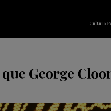
Cultura P
Cine
Series
Música
Celebriti
 que George Cloon