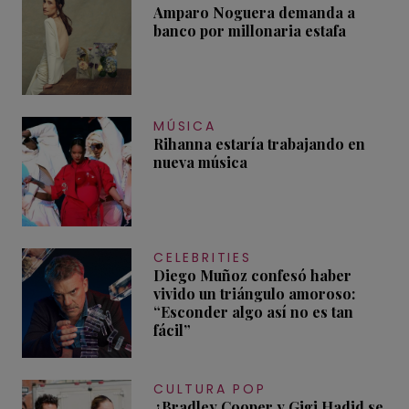
Amparo Noguera demanda a
banco por millonaria estafa
MÚSICA
Rihanna estaría trabajando en
nueva música
CELEBRITIES
Diego Muñoz confesó haber
vivido un triángulo amoroso:
“Esconder algo así no es tan
fácil”
CULTURA POP
¿Bradley Cooper y Gigi Hadid se