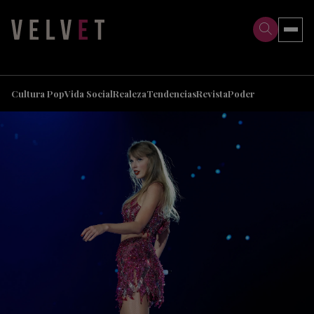
>
>
Cultura Pop
Vida Social
Realeza
Tendencias
Revista
Poder