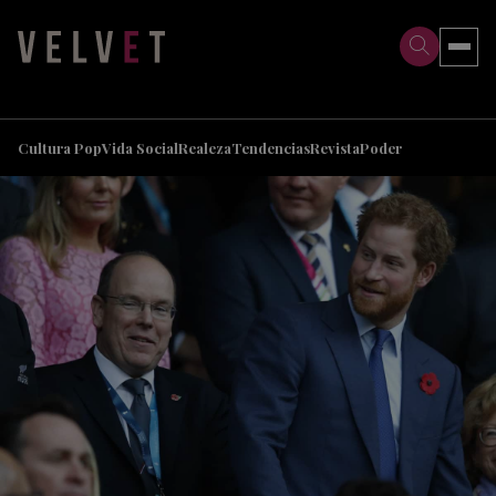
>
>
Cultura Pop
Vida Social
Realeza
Tendencias
Revista
Poder