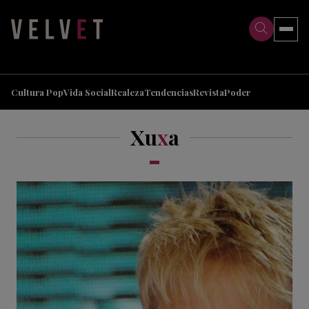
>
>
Cultura Pop
Vida Social
Realeza
Tendencias
Revista
Poder
Xu
x
a