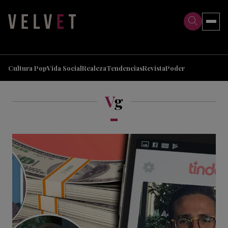
>
>
Cultura Pop
Vida Social
Realeza
Tendencias
Revista
Poder
V
g