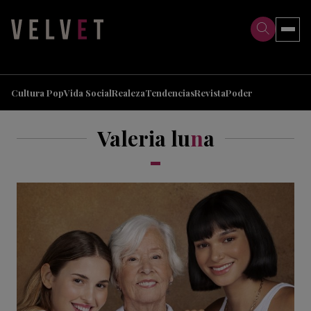
>
>
Cultura Pop
Vida Social
Realeza
Tendencias
Revista
Poder
Valeria lu
n
a