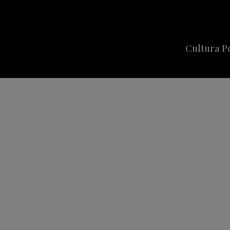
Cultura P
Cine
Series
Música
Celebriti