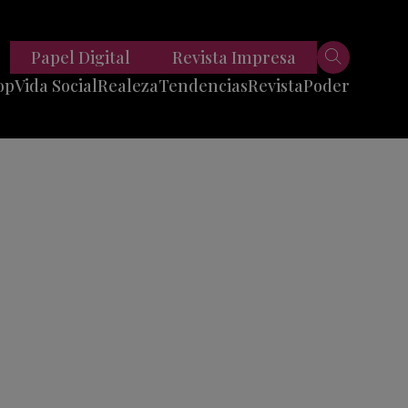
Papel Digital
Revista Impresa
op
Vida Social
Realeza
Tendencias
Revista
Poder
Belleza
Entrevistas
Moda
Mundo
Foodie
11 Preguntas
es
Fitness
Reportajes
Viajes
Tech