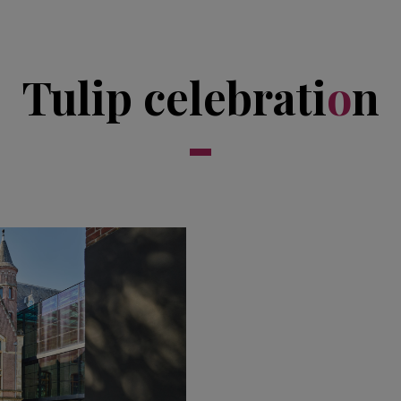
Tulip celebrati
o
n