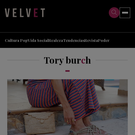
>
>
Cultura Pop
Vida Social
Realeza
Tendencias
Revista
Poder
Tory bur
c
h