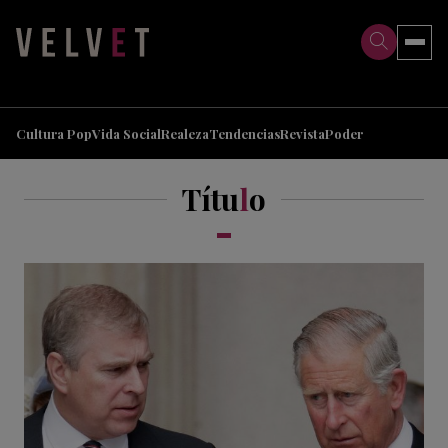
>
>
Cultura Pop
Vida Social
Realeza
Tendencias
Revista
Poder
Títu
l
o