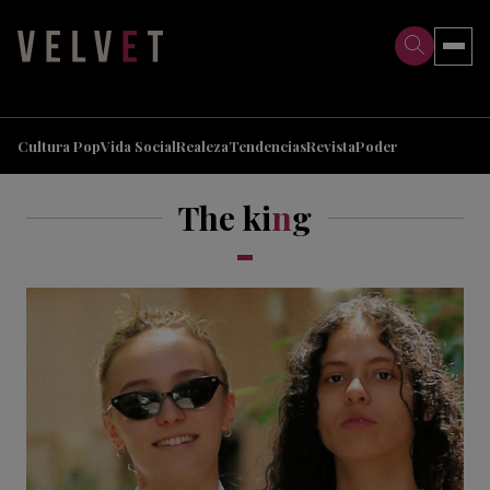
>
>
Cultura Pop
Vida Social
Realeza
Tendencias
Revista
Poder
The ki
n
g