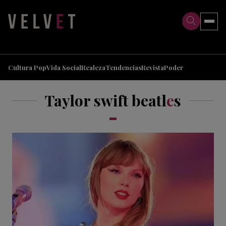
>
>
Cultura Pop
Vida Social
Realeza
Tendencias
Revista
Poder
Taylor swift beatl
e
s