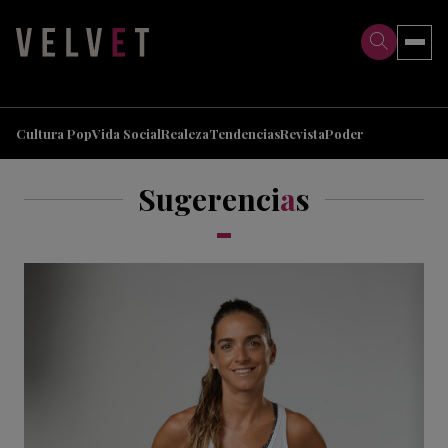
>
>
Cultura Pop
Vida Social
Realeza
Tendencias
Revista
Poder
Sugerenci
a
s