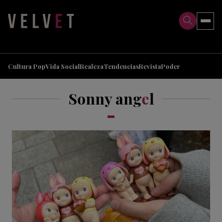
>
>
Cultura Pop
Vida Social
Realeza
Tendencias
Revista
Poder
Sonny ang
e
l