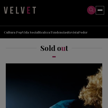
>
>
Cultura Pop
Vida Social
Realeza
Tendencias
Revista
Poder
Sold o
u
t