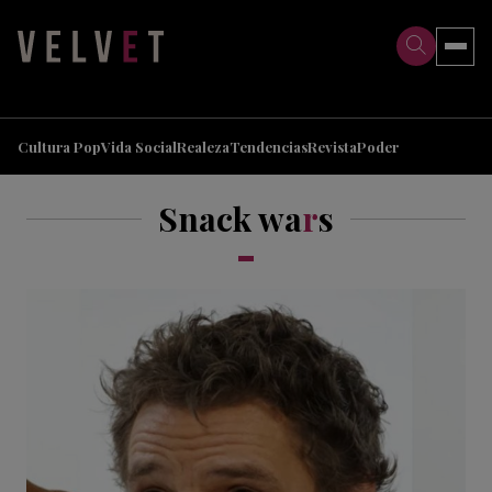
>
>
Cultura Pop
Vida Social
Realeza
Tendencias
Revista
Poder
Snack wa
r
s