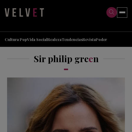
>
>
Cultura Pop
Vida Social
Realeza
Tendencias
Revista
Poder
Sir philip gre
e
n