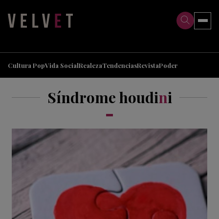
>
>
Cultura Pop
Vida Social
Realeza
Tendencias
Revista
Poder
Síndrome houdi
n
i