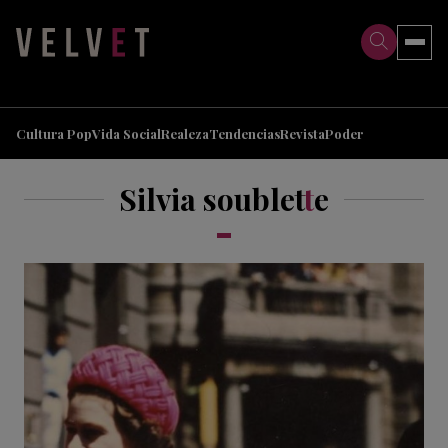
>
>
Cultura Pop
Vida Social
Realeza
Tendencias
Revista
Poder
Silvia soublet
t
e