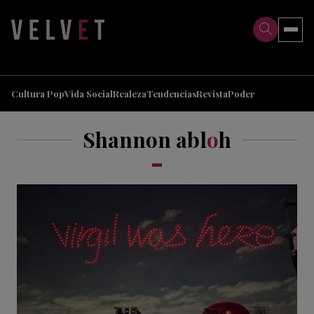
>
>
Cultura Pop
Vida Social
Realeza
Tendencias
Revista
Poder
Shannon abl
o
h