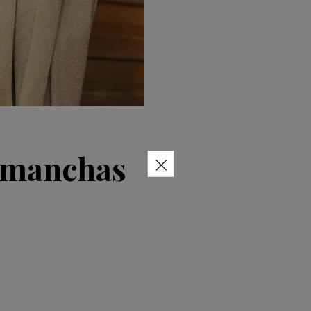
×
imanchas