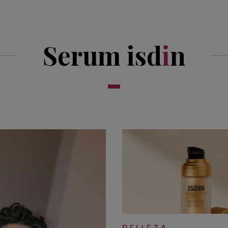
Serum isd
i
n