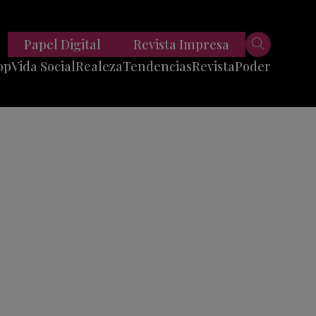
Papel Digital
Revista Impresa
op
Vida Social
Realeza
Tendencias
Revista
Poder
Belleza
Entrevistas
Moda
Mundo
Foodie
11 Preguntas
es
Fitness
Reportajes
Viajes
Tech