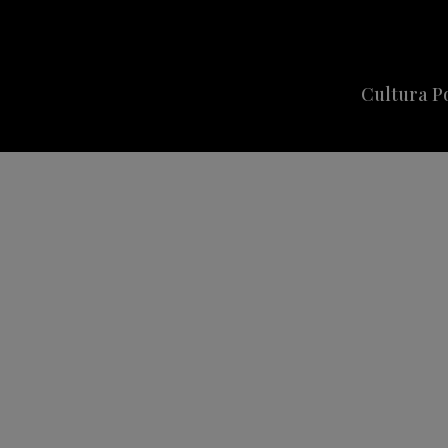
Cultura P
Cine
Series
Música
Celebriti