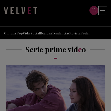
>
>
Cultura Pop
Vida Social
Realeza
Tendencias
Revista
Poder
Serie prime vid
e
o