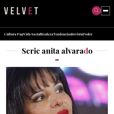
>
>
Cultura Pop
Vida Social
Realeza
Tendencias
Revista
Poder
Serie anita alvara
d
o