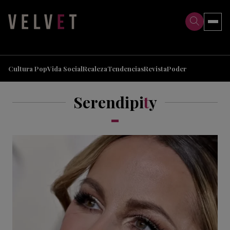
>
>
Cultura Pop
Vida Social
Realeza
Tendencias
Revista
Poder
Serendipi
t
y