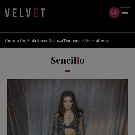
>
>
Cultura Pop
Vida Social
Realeza
Tendencias
Revista
Poder
Sencil
l
o