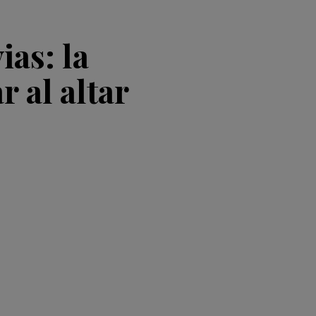
ias: la
r al altar