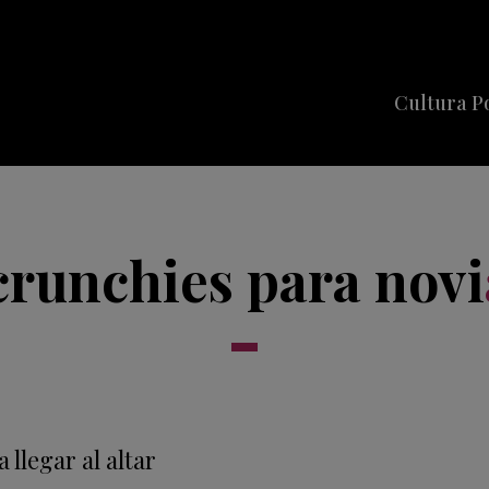
Cultura P
Cine
Series
crunchies para novi
Música
Celebriti