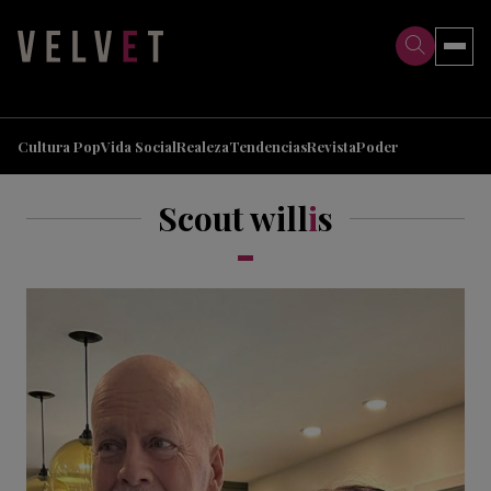
>
>
Cultura Pop
Vida Social
Realeza
Tendencias
Revista
Poder
Scout will
i
s