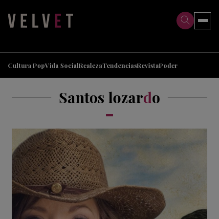
>
>
Cultura Pop
Vida Social
Realeza
Tendencias
Revista
Poder
Santos lozar
d
o