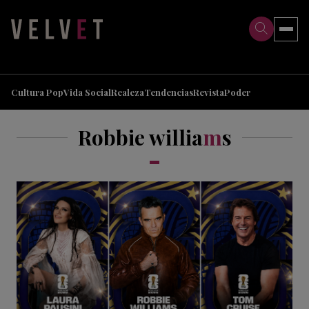
>
>
Cultura Pop
Vida Social
Realeza
Tendencias
Revista
Poder
Robbie willia
m
s