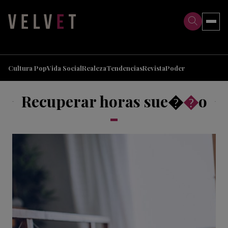
>
>
Cultura Pop
Vida Social
Realeza
Tendencias
Revista
Poder
Recuperar horas sue�
�
o