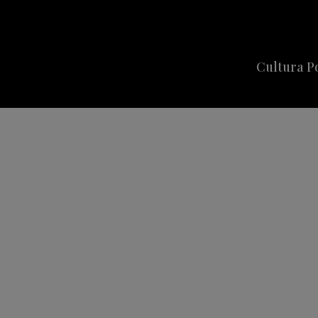
Cultura P
Cine
Series
Música
Celebriti