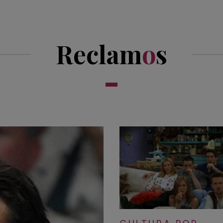
Reclam
o
s