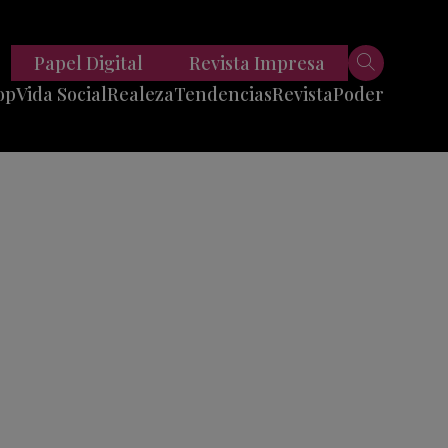
Papel Digital
Revista Impresa
op
Vida Social
Realeza
Tendencias
Revista
Poder
Belleza
Entrevistas
Moda
Mundo
Foodie
11 Preguntas
es
Fitness
Reportajes
Viajes
Tech