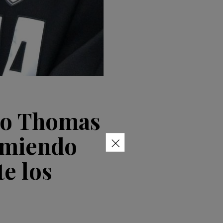
co Thomas
×
rmiendo
e los