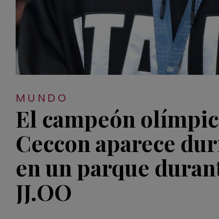
MUNDO
El campeón olímpi
Ceccon aparece du
en un parque durant
JJ.OO