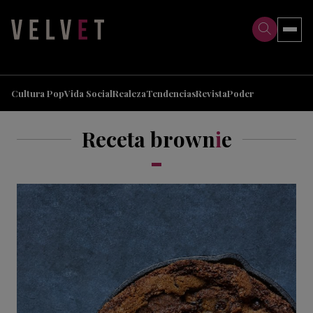
>
>
Cultura Pop
Vida Social
Realeza
Tendencias
Revista
Poder
Receta brown
i
e