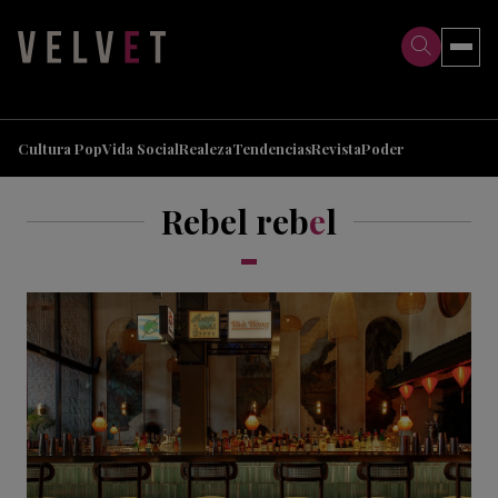
>
>
Cultura Pop
Vida Social
Realeza
Tendencias
Revista
Poder
Rebel reb
e
l