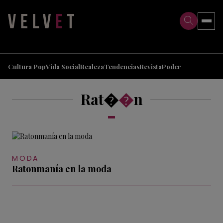
>
>
Cultura Pop
Vida Social
Realeza
Tendencias
Revista
Poder
Rat�
�
n
MODA
Ratonmanía en la moda