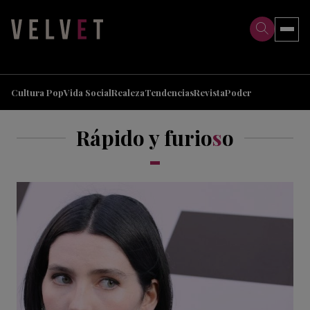
>
>
Cultura Pop
Vida Social
Realeza
Tendencias
Revista
Poder
Rápido y furio
s
o