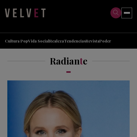
>
>
Cultura Pop
Vida Social
Realeza
Tendencias
Revista
Poder
Radian
t
e