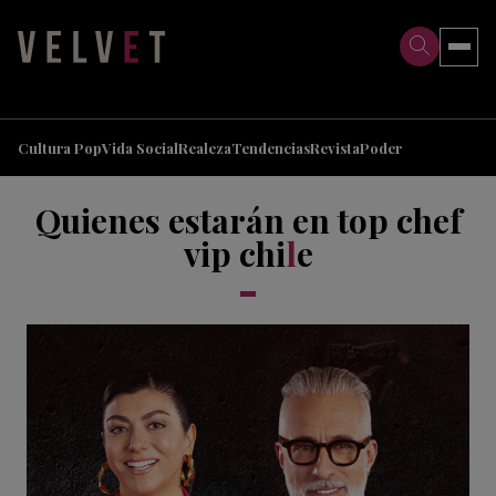
>
>
Cultura Pop
Vida Social
Realeza
Tendencias
Revista
Poder
Quienes estarán en top chef
vip chi
l
e