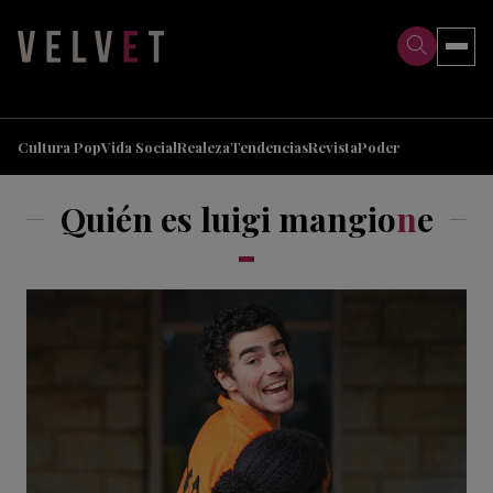
>
>
Cultura Pop
Vida Social
Realeza
Tendencias
Revista
Poder
Quién es luigi mangio
n
e