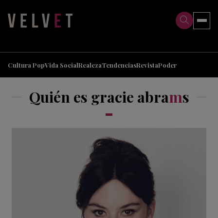
>
>
Cultura Pop
Vida Social
Realeza
Tendencias
Revista
Poder
Quién es gracie abra
m
s