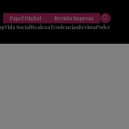
Papel Digital
Revista Impresa
op
Vida Social
Realeza
Tendencias
Revista
Poder
Belleza
Entrevistas
Moda
Mundo
Foodie
11 Preguntas
es
Fitness
Reportajes
Viajes
Tech