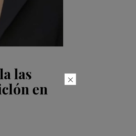
a las
×
iclón en