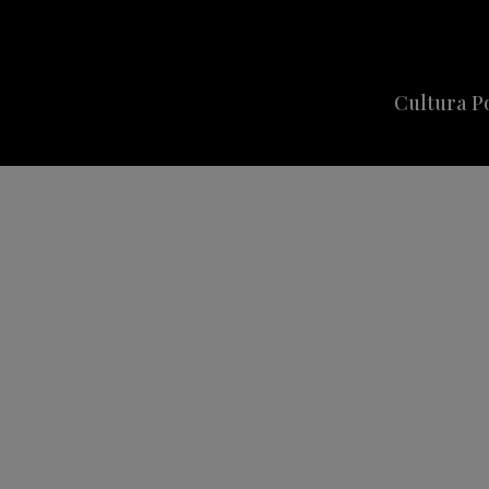
Cultura P
Cine
Series
Música
Celebriti