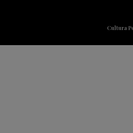
Cultura P
Cine
Series
Música
Celebriti