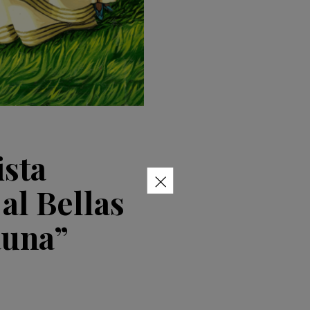
ista
×
 al Bellas
auna”