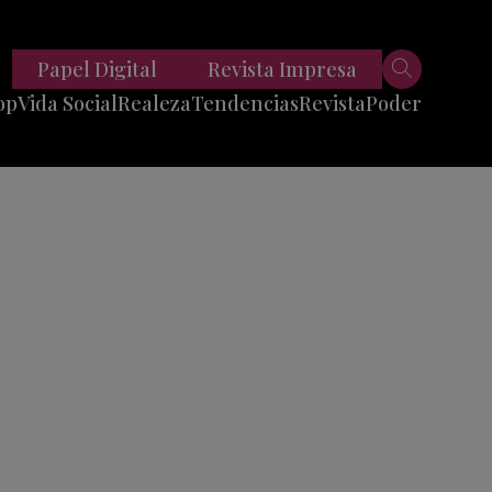
Papel Digital
Revista Impresa
op
Vida Social
Realeza
Tendencias
Revista
Poder
Belleza
Entrevistas
Moda
Mundo
Foodie
11 Preguntas
es
Fitness
Reportajes
Viajes
Tech