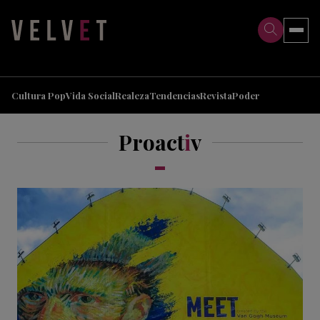
>
>
Cultura Pop
Vida Social
Realeza
Tendencias
Revista
Poder
Proact
i
v