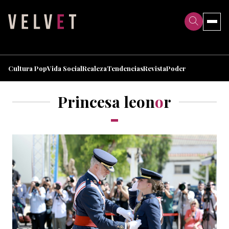
>
>
Cultura Pop
Vida Social
Realeza
Tendencias
Revista
Poder
Princesa leon
o
r