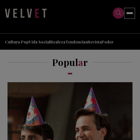
>
>
Cultura Pop
Vida Social
Realeza
Tendencias
Revista
Poder
Popul
a
r