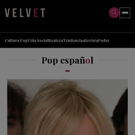
>
>
Cultura Pop
Vida Social
Realeza
Tendencias
Revista
Poder
Pop españ
o
l