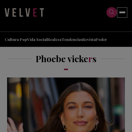
>
>
Cultura Pop
Vida Social
Realeza
Tendencias
Revista
Poder
Phoebe vicke
r
s