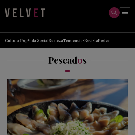
>
>
Cultura Pop
Vida Social
Realeza
Tendencias
Revista
Poder
Pescad
o
s