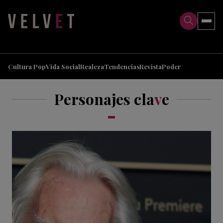
>
>
Cultura Pop
Vida Social
Realeza
Tendencias
Revista
Poder
Personajes cla
v
e